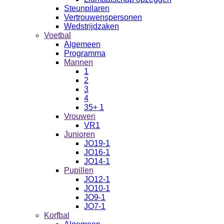
Steunpilaren
Vertrouwenspersonen
Wedstrijdzaken
Voetbal
Algemeen
Programma
Mannen
1
2
3
4
35+ 1
Vrouwen
VR1
Junioren
JO19-1
JO16-1
JO14-1
Pupillen
JO12-1
JO10-1
JO9-1
JO7-1
Korfbal